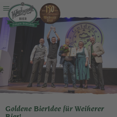
Open main menu
Goldene BierIdee für Weiherer
Bier!