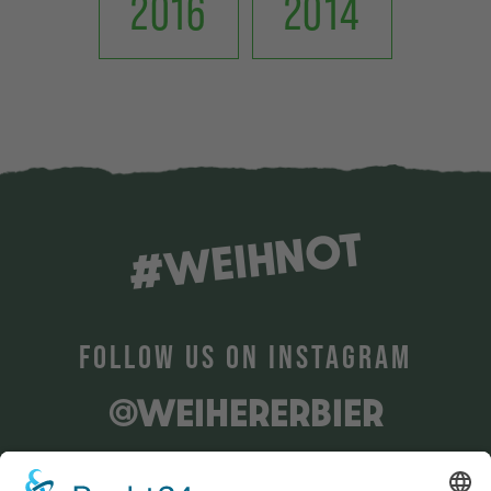
2016
2014
#WEIHNOT
FOLLOW US ON INSTAGRAM
@WEIHERERBIER